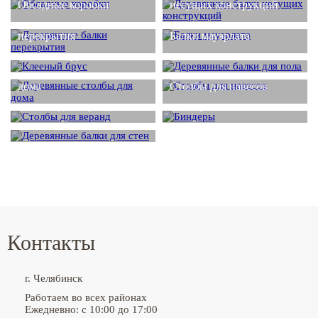
Обсадные коробки
несущих конструкций
Деревянные балки
перекрытия
Балки мауэрлата
Деревянные балки для
Клееный брус
пола
Деревянные столбы для
дома
Столбы для навесов
Столбы для веранд
Биндеры
Деревянные балки для
стен
Контакты
г. Челябинск
Работаем во всех районах
Ежедневно: с 10:00 до 17:00