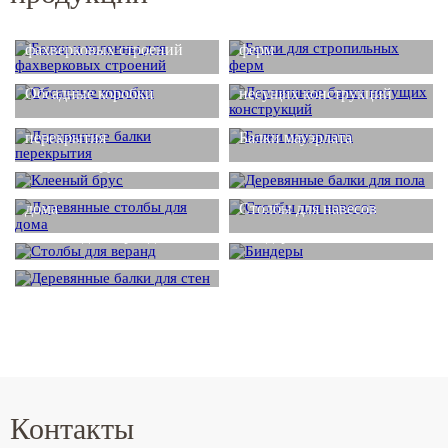
Балки и колонны для
Балки для стропильных
фахверковых строений
ферм
Деревянные балки
Обсадные коробки
несущих конструкций
Деревянные балки
перекрытия
Балки мауэрлата
Деревянные балки для
Клееный брус
пола
Деревянные столбы для
дома
Столбы для навесов
Столбы для веранд
Биндеры
Деревянные балки для
стен
Контакты