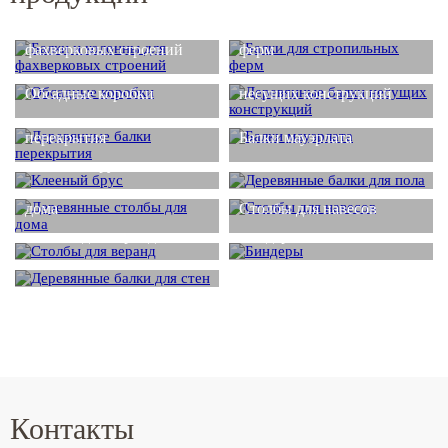
Балки и колонны для
Балки для стропильных
фахверковых строений
ферм
Деревянные балки
Обсадные коробки
несущих конструкций
Деревянные балки
перекрытия
Балки мауэрлата
Деревянные балки для
Клееный брус
пола
Деревянные столбы для
дома
Столбы для навесов
Столбы для веранд
Биндеры
Деревянные балки для
стен
Контакты