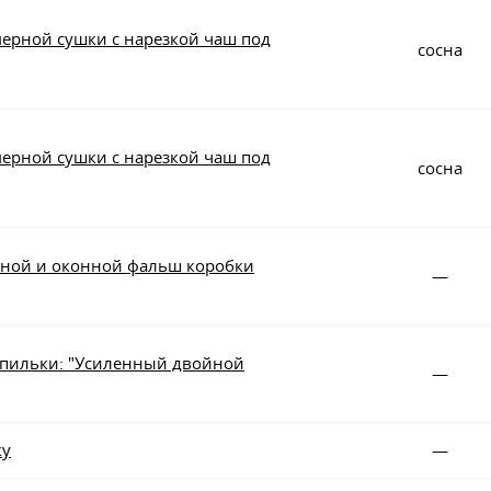
мерной сушки с нарезкой чаш под
сосна
мерной сушки с нарезкой чаш под
сосна
ерной и оконной фальш коробки
—
шпильки: "Усиленный двойной
—
ку
—