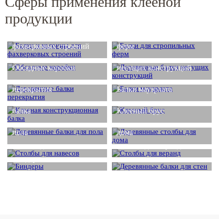
Сферы применения клееной
продукции
Балки и колонны для
Балки для стропильных
фахверковых строений
ферм
Деревянные балки
Обсадные коробки
несущих конструкций
Деревянные балки
перекрытия
Балки мауэрлата
Клееная конструкционная
балка
Клееный брус
Деревянные балки для
Деревянные столбы для
пола
дома
Столбы для навесов
Столбы для веранд
Деревянные балки для
Биндеры
стен