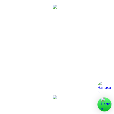
10+ лет опыта
Мы являемся юридически зарегистрированным
предприятием. Опыт наших специалистов в
строительстве деревянных домов, бань и срубов 10 лет